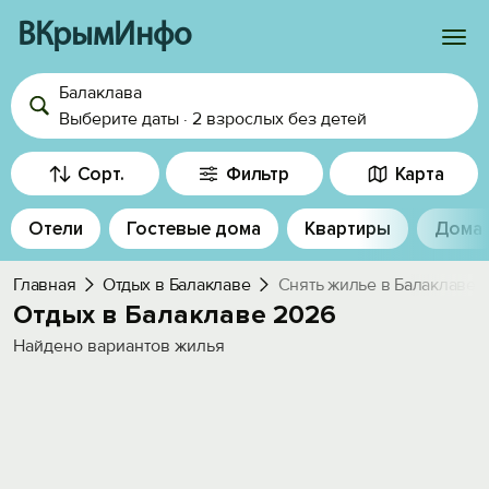
ВКрымИнфо
Балаклава
Войти
Выберите даты
·
2 взрослых
без детей
Избранное
Сорт.
Фильтр
Карта
История просмотра
Отели
Гостевые дома
Квартиры
Дома
Добавить свой объект
Главная
Отдых в Балаклаве
Снять жилье в Балаклаве
Отдых в Балаклаве 2026
Найдено
вариантов жилья