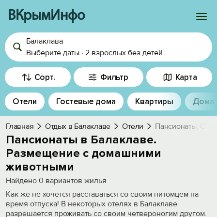
ВКрымИнфо
Балаклава
Войти
Выберите даты
·
2 взрослых
без детей
Избранное
Сорт.
Фильтр
Карта
История просмотра
Отели
Гостевые дома
Квартиры
Дома
Добавить свой объект
Главная
Отдых в Балаклаве
Отели
Пансионаты. С п
Пансионаты в Балаклаве.
Размещение с домашними
животными
Найдено
0
вариантов жилья
Как же не хочется расставаться со своим питомцем на
время отпуска! В некоторых отелях в Балаклаве
разрешается проживать со своим четвероногим другом.