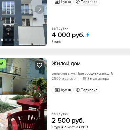
Кухня
Парковка
за 1 сутки
4
000
руб.
Люкс
Жилой дом
ей
Балаклава, ул. Пригородненская, д. 8
2500 м до моря
·
1613 м до центра
Кухня
Парковка
за 1 сутки
2
500
руб.
Студия 2-местная № 3