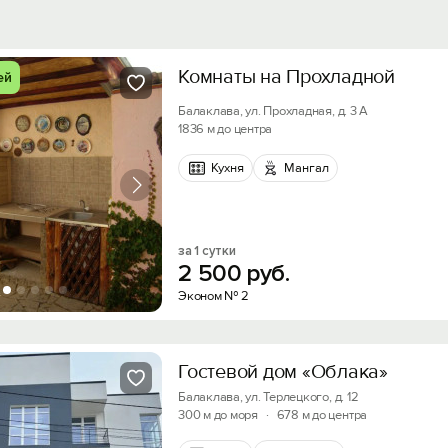
Комнаты на Прохладной
ей
Балаклава, ул. Прохладная, д. 3 А
1836 м до центра
Кухня
Мангал
за 1 сутки
2
500
руб.
Эконом № 2
Гостевой дом «Облака»
Балаклава, ул. Терлецкого, д. 12
300 м до моря
·
678 м до центра