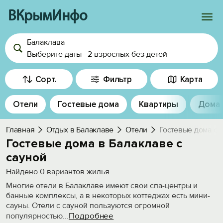
ВКрымИнфо
Балаклава
Войти
Выберите даты
·
2 взрослых
без детей
Избранное
Сорт.
Фильтр
Карта
История просмотра
Отели
Гостевые дома
Квартиры
Дома
Добавить свой объект
Главная
Отдых в Балаклаве
Отели
Гостевые дома с 
Гостевые дома в Балаклаве с
сауной
Найдено
0
вариантов жилья
Многие отели в Балаклаве имеют свои спа-центры и
банные комплексы, а в некоторых коттеджах есть мини-
сауны. Отели с сауной пользуются огромной
Подробнее
популярностью
...