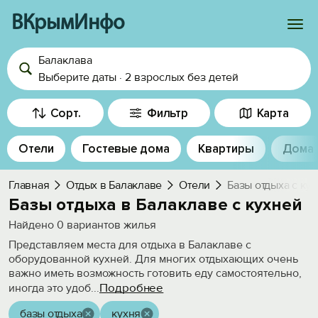
ВКрымИнфо
Балаклава
Войти
Выберите даты
·
2 взрослых
без детей
Избранное
Сорт.
Фильтр
Карта
История просмотра
Отели
Гостевые дома
Квартиры
Дома
Добавить свой объект
Главная
Отдых в Балаклаве
Отели
Базы отдыха с ку
Базы отдыха в Балаклаве с кухней
Найдено
0
вариантов жилья
Представляем места для отдыха в Балаклаве с
оборудованной кухней. Для многих отдыхающих очень
важно иметь возможность готовить еду самостоятельно,
Подробнее
иногда это удоб
...
базы отдыха
кухня