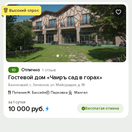
Высокий спрос
Отлично
10
1 отзыв
Гостевой дом «Чаиръ сад в горах»
Бахчисарай, с. Залесное, ул. Майсурадзе, д. 18
Питание
Бассейн
Парковка
Мангал
за 1 сутки
10
000
руб.
Бесплатая отмена