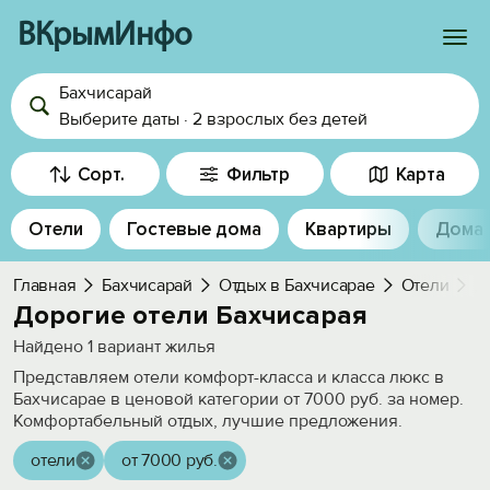
ВКрымИнфо
Бахчисарай
Войти
Выберите даты
·
2 взрослых
без детей
Избранное
Сорт.
Фильтр
Карта
История просмотра
Отели
Гостевые дома
Квартиры
Дома
Добавить свой объект
Главная
Бахчисарай
Отдых в Бахчисарае
Отели
Д
Дорогие отели Бахчисарая
Найдено
1
вариант жилья
Представляем отели комфорт-класса и класса люкс в
Бахчисарае в ценовой категории от 7000 руб. за номер.
Комфортабельный отдых, лучшие предложения.
отели
от 7000 руб.