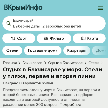
ВКрымИнфо
Бахчисарай
Войти
Выберите даты
·
2 взрослых
без детей
Избранное
Сорт.
Фильтр
Карта
История просмотра
Отели
Гостевые дома
Квартиры
Дома
Добавить свой объект
Главная
Бахчисарай
Отдых в Бахчисарае
Отели
У
Отдых в Бахчисарае у моря. Отели
у пляжа, первая и вторая линии
Найдено
0
вариантов жилья
Представляем отели у моря в Бахчисарае, на первой и
второй береговых линиях. Все варианты подборке
находятся в шаговой доступности от пляжа на
Подробнее
расстоянии менее 300 метров
...