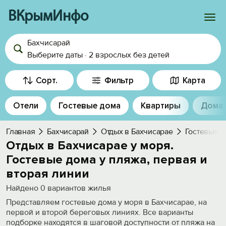
ВКрымИнфо
Бахчисарай
Войти
Выберите даты
·
2 взрослых
без детей
Избранное
Сорт.
Фильтр
Карта
История просмотра
Отели
Гостевые дома
Квартиры
Дома
Добавить свой объект
Главная
Бахчисарай
Отдых в Бахчисарае
Гостевые д
Отдых в Бахчисарае у моря.
Гостевые дома у пляжа, первая и
вторая линии
Найдено
0
вариантов жилья
Представляем гостевые дома у моря в Бахчисарае, на
первой и второй береговых линиях. Все варианты
подборке находятся в шаговой доступности от пляжа на