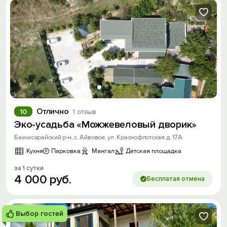
Отлично
10
1 отзыв
Эко-усадьба «Можжевеловый дворик»
Бахчисарайский р-н, с. Айвовое, ул. Краснофлотская д. 17А
Кухня
Парковка
Мангал
Детская площадка
за 1 сутки
4
000
руб.
Бесплатая отмена
Выбор гостей