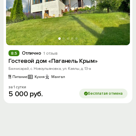
Отлично
8.5
1 отзыв
Вход на сайт
Гостевой дом «Паганель Крым»
Войти или
Зарегистрироваться
Бахчисарай, с. Новоульяновка, ул. Каялы, д. 13-а
Питание
Кухня
Мангал
за 1 сутки
5
000
руб.
Бесплатая отмена
Войти
Войти с помощью