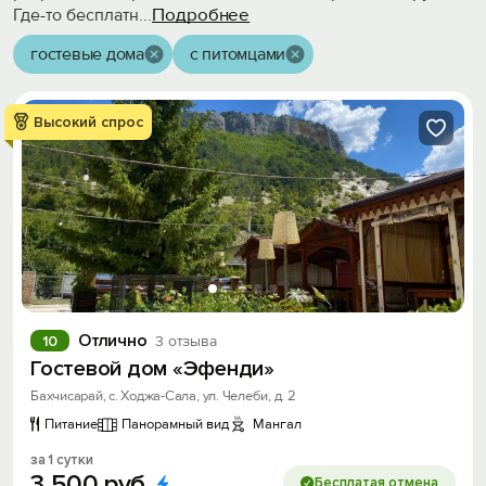
Подробнее
Где-то бесплатн
...
гостевые дома
с питомцами
Высокий спрос
Отлично
10
3 отзыва
Гостевой дом «Эфенди»
Бахчисарай, с. Ходжа-Сала, ул. Челеби, д. 2
Питание
Панорамный вид
Мангал
за 1 сутки
3
500
руб.
Бесплатая отмена