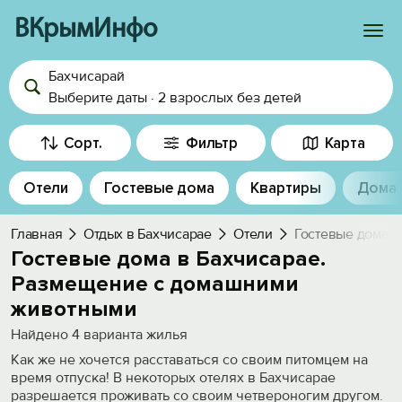
ВКрымИнфо
Бахчисарай
Войти
Выберите даты
·
2 взрослых
без детей
Избранное
Сорт.
Фильтр
Карта
История просмотра
Отели
Гостевые дома
Квартиры
Дома
Добавить свой объект
Главная
Отдых в Бахчисарае
Отели
Гостевые дома. 
Гостевые дома в Бахчисарае.
Размещение с домашними
животными
Найдено
4
варианта жилья
Как же не хочется расставаться со своим питомцем на
время отпуска! В некоторых отелях в Бахчисарае
разрешается проживать со своим четвероногим другом.