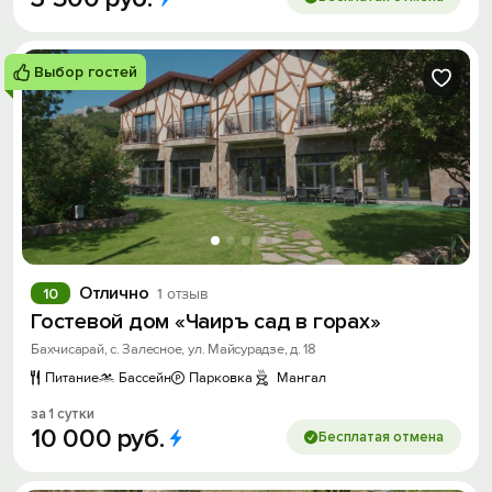
Выбор гостей
Отлично
10
1 отзыв
Гостевой дом «Чаиръ сад в горах»
Бахчисарай, с. Залесное, ул. Майсурадзе, д. 18
Питание
Бассейн
Парковка
Мангал
за 1 сутки
10
000
руб.
Бесплатая отмена