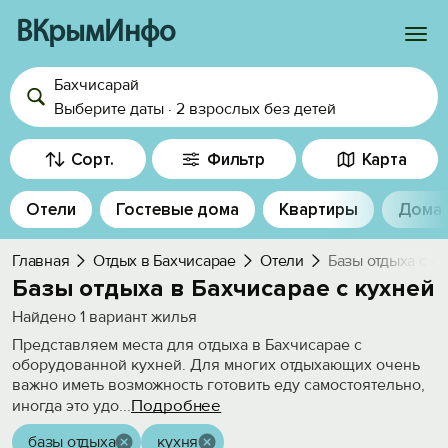
ВКрымИнфо
Бахчисарай
Войти
Выберите даты
·
2 взрослых
без детей
Избранное
Сорт.
Фильтр
Карта
История просмотра
Отели
Гостевые дома
Квартиры
Дома
Добавить свой объект
Главная
Отдых в Бахчисарае
Отели
Базы отдыха с к
Базы отдыха в Бахчисарае с кухней
Найдено
1
вариант жилья
Представляем места для отдыха в Бахчисарае с
оборудованной кухней. Для многих отдыхающих очень
важно иметь возможность готовить еду самостоятельно,
Подробнее
иногда это удо
...
базы отдыха
кухня