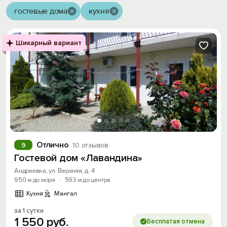
гостевые дома
кухня
Шикарный вариант
Отлично
9
10 отзывов
Гостевой дом «Лавандина»
Андреевка, ул. Верхняя, д. 4
950 м до моря
·
593 м до центра
Кухня
Мангал
за 1 сутки
1
550
руб.
Бесплатая отмена