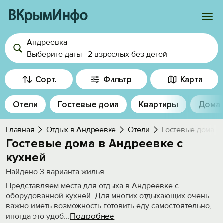
ВКрымИнфо
Андреевка
Войти
Выберите даты
·
2 взрослых
без детей
Избранное
Сорт.
Фильтр
Карта
История просмотра
Отели
Гостевые дома
Квартиры
Дома
Добавить свой объект
Главная
Отдых в Андреевке
Отели
Гостевые дома с
Гостевые дома в Андреевке с
кухней
Найдено
3
варианта жилья
Представляем места для отдыха в Андреевке с
оборудованной кухней. Для многих отдыхающих очень
важно иметь возможность готовить еду самостоятельно,
Подробнее
иногда это удоб
...