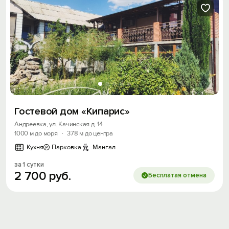
Гостевой дом «Кипарис»
Андреевка, ул. Качинская д. 14
1000 м до моря
·
378 м до центра
Кухня
Парковка
Мангал
за 1 сутки
2
700
руб.
Бесплатая отмена
Вход на сайт
Войти или
Зарегистрироваться