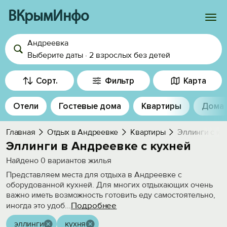
ВКрымИнфо
Андреевка
Войти
Выберите даты
·
2 взрослых
без детей
Избранное
Сорт.
Фильтр
Карта
История просмотра
Отели
Гостевые дома
Квартиры
Дома
Добавить свой объект
Главная
Отдых в Андреевке
Квартиры
Эллинги с ку
Эллинги в Андреевке с кухней
Найдено
0
вариантов жилья
Представляем места для отдыха в Андреевке с
оборудованной кухней. Для многих отдыхающих очень
важно иметь возможность готовить еду самостоятельно,
Подробнее
иногда это удоб
...
эллинги
кухня