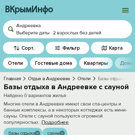
ВКрымИнфо
Андреевка
Войти
Выберите даты
·
2 взрослых
без детей
Избранное
Сорт.
Фильтр
Карта
История просмотра
Отели
Гостевые дома
Квартиры
Дома
Добавить свой объект
Главная
Отдых в Андреевке
Отели
Базы отдыха с са
Базы отдыха в Андреевке с сауной
Найдено
0
вариантов жилья
Многие отели в Андреевке имеют свои спа-центры и
банные комплексы, а в некоторых коттеджах есть мини-
сауны. Отели с сауной пользуются огромной
Подробнее
популярностью
...
базы отдыха
сауна