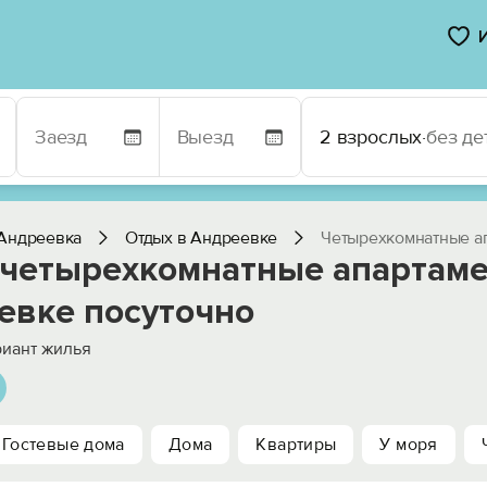
2 взрослых
·
без де
Андреевка
Отдых в Андреевке
Четырехкомнатные а
 четырехкомнатные апартаме
евке посуточно
иант жилья
Гостевые дома
Дома
Квартиры
У моря