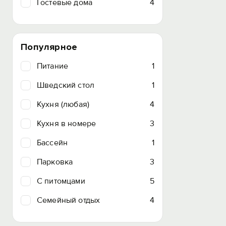
Гостевые дома
4
Популярное
Питание
1
Шведский стол
1
Кухня (любая)
4
Кухня в номере
3
Бассейн
1
Парковка
3
C питомцами
5
Семейный отдых
4