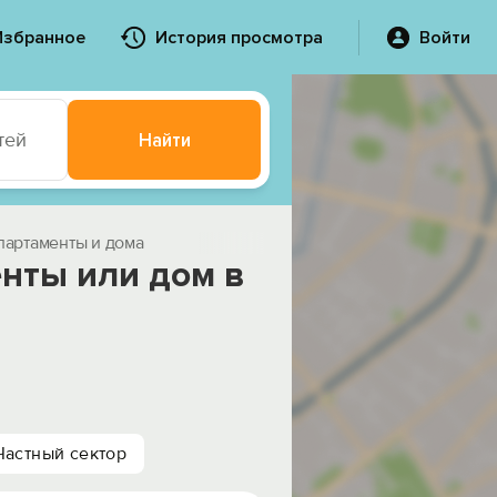
Избранное
История просмотра
Войти
тей
Найти
партаменты и дома
нты или дом в
Частный сектор