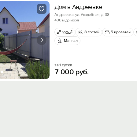
Дом в Андреевке
Андреевка, ул. Усадебная, д. 38
400 м до моря
2
8 гостей
5 кроватей
100м
Мангал
за 1 сутки
7
000
руб.