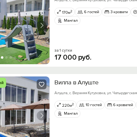
Алушта, с. Верхняя Кутузовка, ул. Чатырдагская,
2
6 гостей
3 кровати
170м
Мангал
за 1 сутки
17
000
руб.
Вилла в Алуште
ей
Алушта, с. Верхняя Кутузовка, ул. Чатырдагская,
2
10 гостей
6 кроватей
220м
Мангал