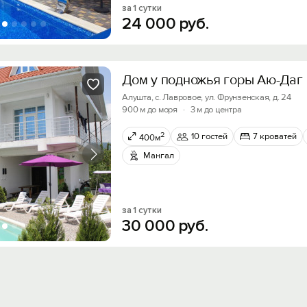
за 1 сутки
24
000
руб.
Дом у подножья горы Аю-Даг
Алушта, с. Лавровое, ул. Фрунзенская, д. 24
900 м до моря
·
3 м до центра
2
10 гостей
7 кроватей
400м
Мангал
за 1 сутки
30
000
руб.