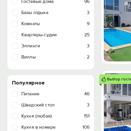
Гостевые дома
96
Базы отдыха
3
Комнаты
9
Квартиры-судии
25
Эллинги
3
Виллы
2
Выбор гост
Популярное
Питание
46
Шведский стол
3
Кухня (любая)
151
Кухня в номере
106