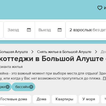
2 взрослых
·
без де
Большая Алушта
Снять жилье в Большой Алуште
До
 коттеджи в Большой Алуште 
рианта жилья
ейна - это важный момент при выборе места для отдыха! Зде
П
у, или когда у Вас нет возможности прогуляться до пляжа
...
джи
бассейн
Гостевые дома
Дома
Квартиры
У моря