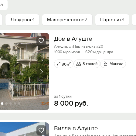
ха
Лазурное
1
Малореченское
2
Партенит
8
Дом в Алуште
Алушта, ул.Партизанская 20
1000 м до моря
·
620 м до центра
2
8 гостей
Мангал
80м
за 1 сутки
8
000
руб.
Вилла в Алуште