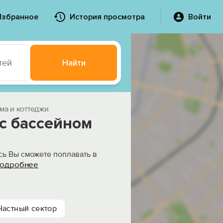
Избранное
История просмотра
Войти
тей
Найти
ма и коттеджи
с бассейном
сь Вы сможете поплавать в
одробнее
Частный сектор