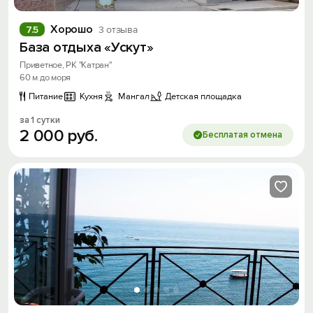
Хорошо
7.5
3 отзыва
База отдыха «Ускут»
Приветное, РК "Катран"
60 м до моря
Питание
Кухня
Мангал
Детская площадка
за 1 сутки
2
000
руб.
Бесплатая отмена