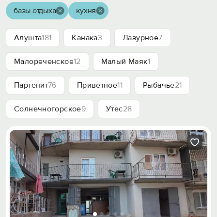
базы отдыха
кухня
Алушта
181
Канака
3
Лазурное
7
Малореченское
12
Малый Маяк
1
Партенит
76
Приветное
11
Рыбачье
21
Солнечногорское
9
Утес
28