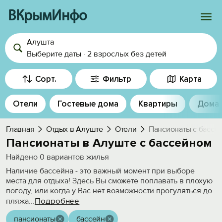
ВКрымИнфо
Алушта
Войти
Выберите даты
·
2 взрослых
без детей
Избранное
Сорт.
Фильтр
Карта
История просмотра
Отели
Гостевые дома
Квартиры
Дома
Добавить свой объект
Главная
Отдых в Алуште
Отели
Пансионаты с бассе
Пансионаты в Алуште с бассейном
Найдено
0
вариантов жилья
Наличие бассейна - это важный момент при выборе
места для отдыха! Здесь Вы сможете поплавать в плохую
погоду, или когда у Вас нет возможности прогуляться до
Подробнее
пляжа
...
пансионаты
бассейн