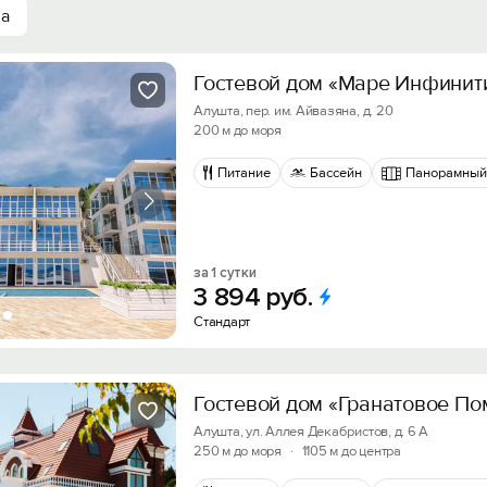
ха
Гостевой дом «Маре Инфинит
Алушта, пер. им. Айвазяна, д. 20
200 м до моря
Питание
Бассейн
Панорамный
за 1 сутки
3
894
руб.
Стандарт
Гостевой дом «Гранатовое По
Алушта, ул. Аллея Декабристов, д. 6 А
250 м до моря
·
1105 м до центра