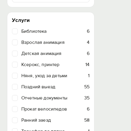
Услуги
Библиотека
6
Взрослая анимация
4
Детская анимация
6
Ксерокс, принтер
14
Няня, уход за детьми
1
Поздний выезд
55
Отчетные документы
35
Прокат велосипедов
6
Ранний заезд
58