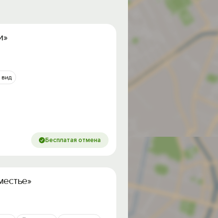
и»
 вид
Бесплатая отмена
местье»