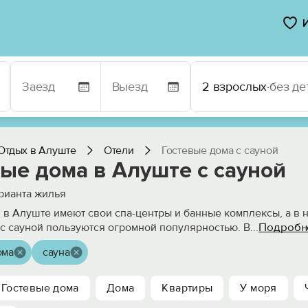
2 взрослых
·
без де
Отдых в Алуште
Отели
Гостевые дома с сауной
ые дома в Алуште с сауной
рианта жилья
 в Алуште имеют свои спа-центры и банные комплексы, а в н
Подробн
 с сауной пользуются огромной популярностью. В
...
ома
сауна
Гостевые дома
Дома
Квартиры
У моря