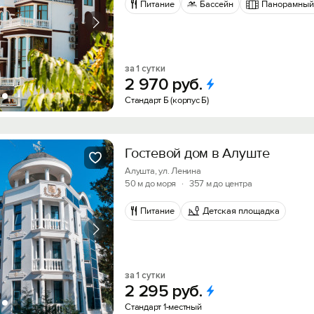
Питание
Бассейн
Панорамный
за 1 сутки
2
970
руб.
Стандарт Б (корпус Б)
Гостевой дом в Алуште
Алушта, ул. Ленина
50 м до моря
·
357 м до центра
Питание
Детская площадка
за 1 сутки
2
295
руб.
Стандарт 1-местный