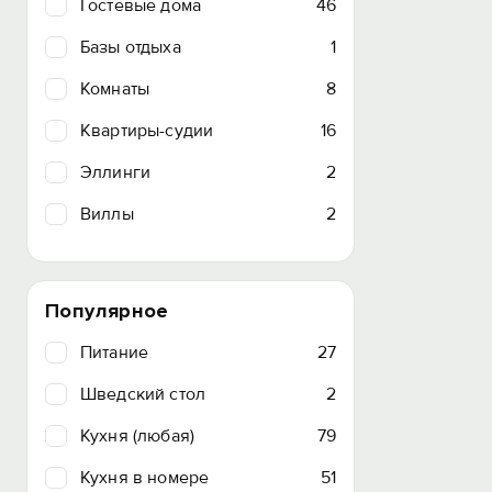
Гостевые дома
46
Базы отдыха
1
Комнаты
8
Квартиры-судии
16
Эллинги
2
Виллы
2
Популярное
Питание
27
Шведский стол
2
Кухня (любая)
79
Кухня в номере
51