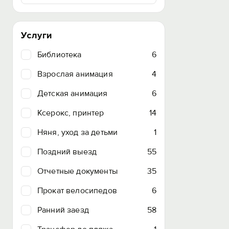
Услуги
Библиотека
6
Взрослая анимация
4
Детская анимация
6
Ксерокс, принтер
14
Няня, уход за детьми
1
Поздний выезд
55
Отчетные документы
35
Прокат велосипедов
6
Ранний заезд
58