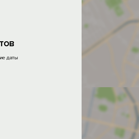
тов
ие даты