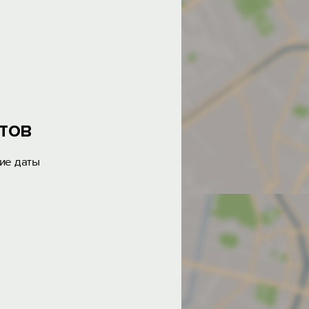
тов
ие даты