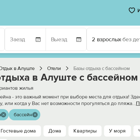
2 взрослых
·
без де
Отдых в Алуште
Отели
Базы отдыха с бассейном
отдыха в Алуште с бассейном
риантов жилья
ейна - это важный момент при выборе места для отдыха! Зде
П
у, или когда у Вас нет возможности прогуляться до пляжа
...
а
бассейн
Гостевые дома
Дома
Квартиры
У моря