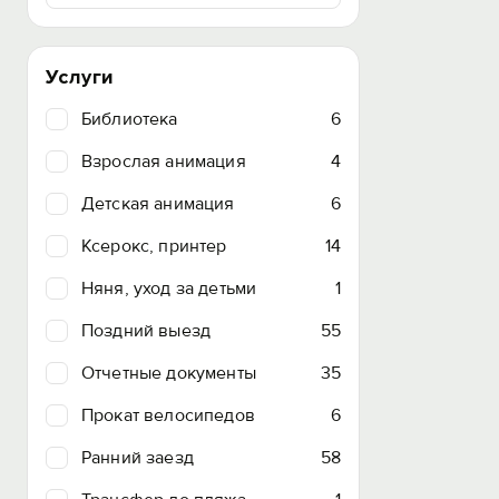
Услуги
Библиотека
6
Взрослая анимация
4
Детская анимация
6
Ксерокс, принтер
14
Няня, уход за детьми
1
Поздний выезд
55
Отчетные документы
35
Прокат велосипедов
6
Ранний заезд
58