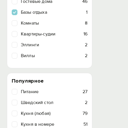
Гостевые дома
46
Базы отдыха
1
Комнаты
8
Квартиры-судии
16
Эллинги
2
Виллы
2
Популярное
Питание
27
Шведский стол
2
Кухня (любая)
79
Кухня в номере
51