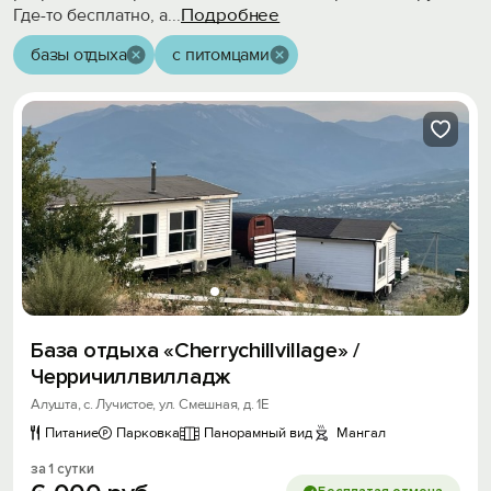
Подробнее
Где-то бесплатно, а
...
базы отдыха
с питомцами
База отдыха «Cherrychillvillage» /
Черричиллвилладж
Алушта, с. Лучистое, ул. Смешная, д. 1Е
Питание
Парковка
Панорамный вид
Мангал
за 1 сутки