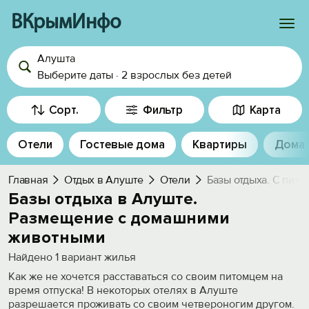
ВКрымИнфо
Алушта
Войти
Выберите даты
·
2 взрослых
без детей
Избранное
Сорт.
Фильтр
Карта
История просмотра
Отели
Гостевые дома
Квартиры
Дома
Добавить свой объект
Главная
Отдых в Алуште
Отели
Базы отдыха. С пито
Базы отдыха в Алуште.
Размещение с домашними
животными
Найдено
1
вариант жилья
Как же не хочется расставаться со своим питомцем на
время отпуска! В некоторых отелях в Алуште
разрешается проживать со своим четвероногим другом.