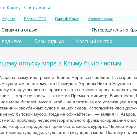
.
х в Крыму
Снять жильё
Алушта
Восток ЮБК
Горный Крым
Азовское море
Скидки на отдых
Путеводитель по Кр
 под ключ
Базы отдыха
Частный сектор
ющему отпуску море в Крыму было чистым
зарова возмутило грязное Черное море. Как сообщил Н. Азаров н
 курортам не потому, что Президент Украины Виктор Янукович
ому что «руководитель правительства не имеет права надолго уез
мание — море грязное», — отметил Премьер-министр. В частности, 
рное море бытовой мусор, чтобы не платить за его утилизацию в по
ственники зарубежных судов и наших судов. Используйте свои долж
е увижу бытовой мусор, тогда не обижайтесь», — заявил Н. Азаров,
 отметил проблему неудовлетворительного функционирования очис
ров, который определяет привлекательность курорта. Черное море
ся температура воды, ухудшается ситуация в море. Поэтому налич
Скидка −5%