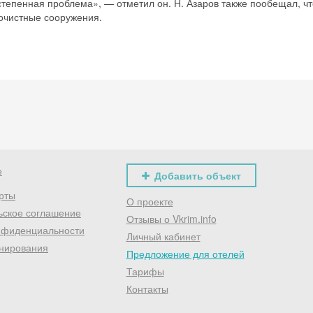
тепенная проблема», — отметил он. Н. Азаров также пообещал, чт
Хочешь дешевле? Оставь почту и получи промокод
очистные сооружения.
первое бронирование!
Получить промокод
е
Добавить объект
рты
О проекте
ьское соглашение
Отзывы о Vkrim.info
нфиденциальности
Личный кабинет
нирования
Предложение для отелей
Тарифы
Контакты