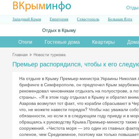
ВКрым
инфо
Отды
Западный Крым
Евпатория
Севастополь
Большая Ялта
Отдых в Крыму
Отели
Гостевые дома
Квартиры
Дома
Главная
Новости туризма
Премьер распорядился, чтобы к его следу
На отдыхе в Крыму Премьер-министра Украины Николая А
брифинге в Симферополе, он предпочел Крым зарубежным
рекомендовал чиновникам отдыхать на полуострове, а пот
страны». «Я в этом году отдыхал в Крыму и обратил вни
Азарова возмутил тот факт, что корабли сбрасывают в Че
что, не можете навести порядок? Чтобы нас уважали соб
обязанности, но если я в следующем году приеду и в мор
обращаясь к руководству Крыма.Премьер-министр также
сооружений. «Чистота моря — это один из главных факто
соленое, чем Средиземное, поэтому как только повышает