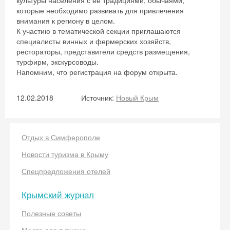
культуры населения с ее традициями, обычаями,
которые необходимо развивать для привлечения
внимания к региону в целом.
К участию в тематической секции приглашаются
специалисты винных и фермерских хозяйств,
рестораторы, представители средств размещения,
турфирм, экскурсоводы.
Напомним, что регистрация на форум открыта.
12.02.2018
Источник:
Новый Крым
Отдых в Симферополе
Новости туризма в Крыму
Скидка −5%
Спецпредложения отелей
Хочешь дешевле? Оставь почту и получи
Крымский журнал
промокод на первое бронирование!
Полезные советы